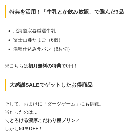
特典を活用！「牛乳とか飲み放題」で選んだ3品
北海道宗谷厳選牛乳
富士山麓たまご（6個）
湯種仕込み食パン（6枚切）
※こちらは
初月無料の特典
で0円！
大感謝SALEでゲットしたお得商品
そして、おまけに「ダーツゲーム」にも挑戦。
当たったのは…
＼
とろける濃厚こだわり極プリン
／
しかも
50％OFF
！