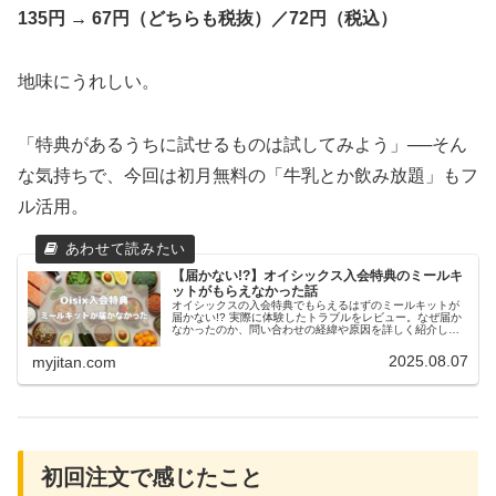
135円 → 67円（どちらも税抜）／72円（税込）
地味にうれしい。
「特典があるうちに試せるものは試してみよう」──そん
な気持ちで、今回は初月無料の「牛乳とか飲み放題」もフ
ル活用。
【届かない!?】オイシックス入会特典のミールキ
ットがもらえなかった話
オイシックスの入会特典でもらえるはずのミールキットが
届かない!? 実際に体験したトラブルをレビュー。なぜ届か
なかったのか、問い合わせの経緯や原因を詳しく紹介して
います。これから入会する方が同じ失敗をしないための注
意点や対策もまとめました。リアルな体験談です。
2025.08.07
myjitan.com
初回注文で感じたこと