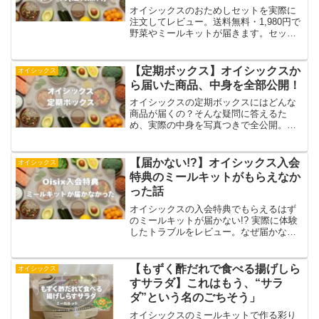
オイシックスのおためしセットを実際に
注文してレビュー。送料無料・1,980円で
野菜やミールキットが届きます。セット
内容や調理の様子を写真付きで紹介し、
初めての方も安心できる利用ポイントや
お得な買い方を解説。実際に味わった感
【定期ボックス】オイシックスか
オイシックス
想もまとめました。
ら届いた商品、中身を全部公開！
オイシックスの定期ボックスにはどんな
商品が届くの？そんな疑問に答えるた
め、実際の中身を写真つきで全公開。ミ
ールキットや単品食材、季節限定スイー
ツ、プレゼント品まで詳しく紹介しま
す。定期ボックスの仕組みや送料無料ラ
【届かない!?】オイシックス入会
オイシックス
インもわかりやすく解説。届く内容は時
特典のミールキットがもらえなか
期によって変わるため、利用前の参考に
った話
してください。
オイシックスの入会特典でもらえるはず
のミールキットが届かない!? 実際に体験
したトラブルをレビュー。なぜ届かなか
ったのか、問い合わせの経緯や原因を詳
しく紹介しています。これから入会する
方が同じ失敗をしないための注意点や対
【もずく酢だれで食べる揚げしら
オイシックス
策もまとめました。リアルな体験談で
すサラダ】これはもう、“サラ
す。
ダ”という名のごちそう」
オイシックスのミールキットで作る彩り