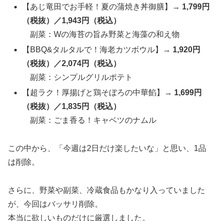
【あじ竜田でお手軽！夏の蒲焼き丼御膳】→
1,799円
（税抜）／1,943円（税込）
副菜：Wの海苔の旨み野菜と海藻の和え物
【BBQ&タルタルで！海老カツボウル】→
1,920円
（税抜）／2,074円（税込）
副菜：シンプルグリルポテト
【超ラク！厚揚げと鶏そぼろの中華餡】→
1,699円
（税抜）／1,835円（税込）
副菜：ごま香る！キャベツのナムル
この中から、「今週は2日だけ楽したいな」と思い、1品
は削除。
さらに、野菜や副菜、冷蔵食品もかなり入っていました
が、今回はバッサリ削除。
本当に欲しいものだけに厳選しました。