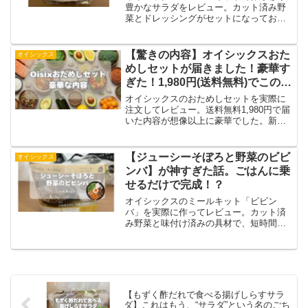
豊かなサラダをレビュー。カット済み野
菜とドレッシングがセットになってお
り、袋を開けて混ぜるだけで完成。新鮮
な野菜のシャキシャキ感と華やかな見た
目で、食卓が一気におしゃれに。写真付
【驚きの内容】オイシックスおた
オイシックス
きで内容や味の感想を紹介し、忙しい日
めしセットが届きました！豪華す
の時短メニューにもぴったりな体験談で
ぎた！1,980円(送料無料)でこのボ
す。
リューム⁉
オイシックスのおためしセットを実際に
注文してレビュー。送料無料1,980円で届
いた内容が想像以上に豪華でした。新鮮
な野菜やミールキットの中身を写真付き
で詳しく紹介。初めてでも安心できる注
文方法や体験談もまとめています。お得
【ジューシーそぼろと野菜のビビ
オイシックス
に始めたい方必見のレビュー記事です。
ンバ】が神すぎた話。ごはんに乗
せるだけで完成！？
オイシックスのミールキット「ビビン
バ」を実際に作ってレビュー。カット済
み野菜と味付け済みの具材で、短時間で
本格的な味が完成します。忙しい日でも
栄養バランスの良い食事が用意できる便
利さを体験しました。写真付きで作り方
や味の感想を紹介し、初めて利用する方
にも安心の内容です。
【もずく酢だれで食べる揚げしらすサラ
ダ】これはもう、“サラダ”という名のごち