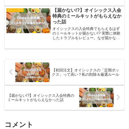
す。必要なものだけを選んでムダを減ら
すコツを解説。オイシックスを無理なく
【届かない!?】オイシックス入会
オイシックス
続けたい方に役立つ体験談です。
特典のミールキットがもらえなか
った話
オイシックスの入会特典でもらえるはず
のミールキットが届かない!? 実際に体験
したトラブルをレビュー。なぜ届かなか
ったのか、問い合わせの経緯や原因を詳
しく紹介しています。これから入会する
方が同じ失敗をしないための注意点や対
策もまとめました。リアルな体験談で
す。
【初回注文】オイシックスの「定期ボッ
クス」って高い？私の削除＆厳選ルール
【届かない!?】オイシックス入会特典の
ミールキットがもらえなかった話
コメント