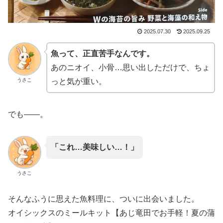
2025.07.30
2025.09.25
魚って、正直苦手なんです。
あのニオイ、小骨…思い出しただけで、ちょ
うさこ
っと気が重い。
でも——。
「これ…美味しい…！」
うさこ
そんなふうに思えた魚料理に、ついに出会いました。
オイシックスのミールキット【あじ竜田でお手軽！夏の蒲