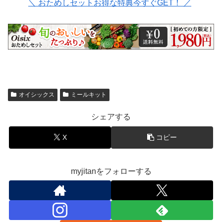
＼ おためしセットお得な特典今すぐGET！ ／
オイシックス
ミールキット
シェアする
X
コピー
myjitanをフォローする