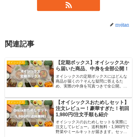
myjitan
関連記事
【定期ボックス】オイシックスか
オイシックス
ら届いた商品、中身を全部公開！
オイシックスの定期ボックスにはどんな
商品が届くの？そんな疑問に答えるた
め、実際の中身を写真つきで全公開。ミ
ールキットや単品食材、季節限定スイー
ツ、プレゼント品まで詳しく紹介しま
す。定期ボックスの仕組みや送料無料ラ
【オイシックスおためしセット】
オイシックス
インもわかりやすく解説。届く内容は時
注文レビュー！豪華すぎた！初回
期によって変わるため、利用前の参考に
1,980円/注文手順も紹介
してください。
オイシックスのおためしセットを実際に
注文してレビュー。送料無料・1,980円で
野菜やミールキットが届きます。セット
内容や調理の様子を写真付きで紹介し、