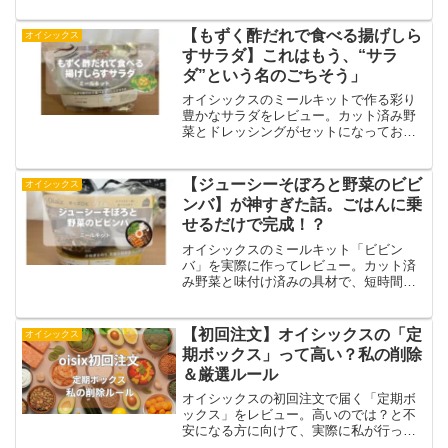
初めての方も安心できる利用ポイントや
お得な買い方を解説。実際に味わった感
【もずく酢だれで食べる揚げしら
オイシックス
想もまとめました。
すサラダ】これはもう、“サラ
ダ”という名のごちそう」
オイシックスのミールキットで作る彩り
豊かなサラダをレビュー。カット済み野
菜とドレッシングがセットになってお
り、袋を開けて混ぜるだけで完成。新鮮
な野菜のシャキシャキ感と華やかな見た
目で、食卓が一気におしゃれに。写真付
【ジューシーそぼろと野菜のビビ
オイシックス
きで内容や味の感想を紹介し、忙しい日
ンバ】が神すぎた話。ごはんに乗
の時短メニューにもぴったりな体験談で
せるだけで完成！？
す。
オイシックスのミールキット「ビビン
バ」を実際に作ってレビュー。カット済
み野菜と味付け済みの具材で、短時間で
本格的な味が完成します。忙しい日でも
栄養バランスの良い食事が用意できる便
利さを体験しました。写真付きで作り方
【初回注文】オイシックスの「定
オイシックス
や味の感想を紹介し、初めて利用する方
期ボックス」って高い？私の削除
にも安心の内容です。
＆厳選ルール
オイシックスの初回注文で届く「定期ボ
ックス」をレビュー。高いのでは？と不
安になる方に向けて、実際に私が行って
いる商品削除や厳選ルールを紹介しま